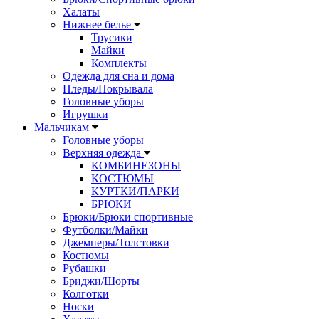
Халаты
Нижнее белье
Трусики
Майки
Комплекты
Одежда для сна и дома
Пледы/Покрывала
Головные уборы
Игрушки
Мальчикам
Головные уборы
Верхняя одежда
КОМБИНЕЗОНЫ
КОСТЮМЫ
КУРТКИ/ПАРКИ
БРЮКИ
Брюки/Брюки спортивные
Футболки/Майки
Джемперы/Толстовки
Костюмы
Рубашки
Бриджи/Шорты
Колготки
Носки