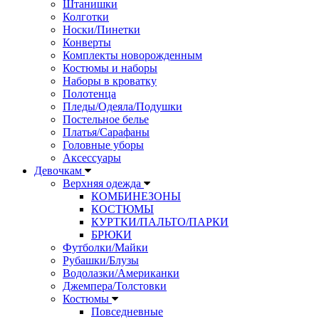
Штанишки
Колготки
Носки/Пинетки
Конверты
Комплекты новорожденным
Костюмы и наборы
Наборы в кроватку
Полотенца
Пледы/Одеяла/Подушки
Постельное белье
Платья/Сарафаны
Головные уборы
Аксессуары
Девочкам
Верхняя одежда
КОМБИНЕЗОНЫ
КОСТЮМЫ
КУРТКИ/ПАЛЬТО/ПАРКИ
БРЮКИ
Футболки/Майки
Рубашки/Блузы
Водолазки/Американки
Джемпера/Толстовки
Костюмы
Повседневные