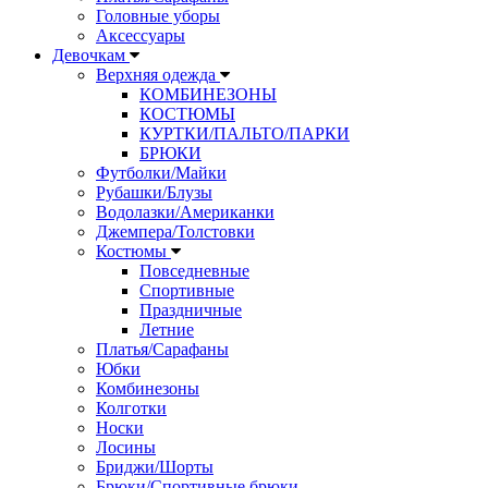
Головные уборы
Аксессуары
Девочкам
Верхняя одежда
КОМБИНЕЗОНЫ
КОСТЮМЫ
КУРТКИ/ПАЛЬТО/ПАРКИ
БРЮКИ
Футболки/Майки
Рубашки/Блузы
Водолазки/Американки
Джемпера/Толстовки
Костюмы
Повседневные
Спортивные
Праздничные
Летние
Платья/Сарафаны
Юбки
Комбинезоны
Колготки
Носки
Лосины
Бриджи/Шорты
Брюки/Спортивные брюки