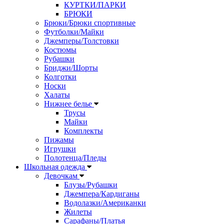
КУРТКИ/ПАРКИ
БРЮКИ
Брюки/Брюки спортивные
Футболки/Майки
Джемперы/Толстовки
Костюмы
Рубашки
Бриджи/Шорты
Колготки
Носки
Халаты
Нижнее белье
Трусы
Майки
Комплекты
Пижамы
Игрушки
Полотенца/Пледы
Школьная одежда
Девочкам
Блузы/Рубашки
Джемпера/Кардиганы
Водолазки/Американки
Жилеты
Сарафаны/Платья