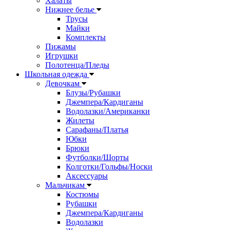
Халаты
Нижнее белье
Трусы
Майки
Комплекты
Пижамы
Игрушки
Полотенца/Пледы
Школьная одежда
Девочкам
Блузы/Рубашки
Джемпера/Кардиганы
Водолазки/Американки
Жилеты
Сарафаны/Платья
Юбки
Брюки
Футболки/Шорты
Колготки/Гольфы/Носки
Аксессуары
Мальчикам
Костюмы
Рубашки
Джемпера/Кардиганы
Водолазки