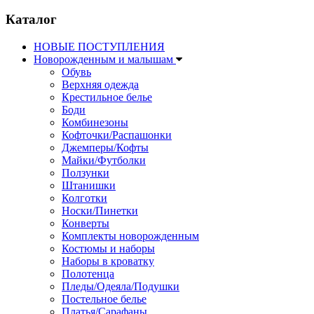
Каталог
НОВЫЕ ПОСТУПЛЕНИЯ
Новорожденным и малышам
Обувь
Верхняя одежда
Крестильное белье
Боди
Комбинезоны
Кофточки/Распашонки
Джемперы/Кофты
Майки/Футболки
Ползунки
Штанишки
Колготки
Носки/Пинетки
Конверты
Комплекты новорожденным
Костюмы и наборы
Наборы в кроватку
Полотенца
Пледы/Одеяла/Подушки
Постельное белье
Платья/Сарафаны