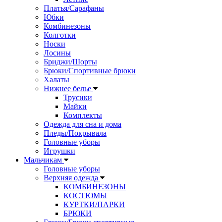
Платья/Сарафаны
Юбки
Комбинезоны
Колготки
Носки
Лосины
Бриджи/Шорты
Брюки/Спортивные брюки
Халаты
Нижнее белье
Трусики
Майки
Комплекты
Одежда для сна и дома
Пледы/Покрывала
Головные уборы
Игрушки
Мальчикам
Головные уборы
Верхняя одежда
КОМБИНЕЗОНЫ
КОСТЮМЫ
КУРТКИ/ПАРКИ
БРЮКИ