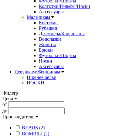
Футболки/Шорты
Колготки/Гольфы/Носки
Аксессуары
Мальчикам
Костюмы
Рубашки
Джемпера/Кардиганы
Водолазки
Жилеты
Брюки
Футболки/Шорты
Носки
Аксессуары
Девушкам/Женщинам
Нижнее белье
НОСКИ
Фильтр
Цена
от
до
Производитель
BEBUS (2)
BOMBILI (2)