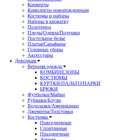
Конверты
Комплекты новорожденным
Костюмы и наборы
Наборы в кроватку
Полотенца
Пледы/Одеяла/Подушки
Постельное белье
Платья/Сарафаны
Головные уборы
Аксессуары
Девочкам
Верхняя одежда
КОМБИНЕЗОНЫ
КОСТЮМЫ
КУРТКИ/ПАЛЬТО/ПАРКИ
БРЮКИ
Футболки/Майки
Рубашки/Блузы
Водолазки/Американки
Джемпера/Толстовки
Костюмы
Повседневные
Спортивные
Праздничные
Летние