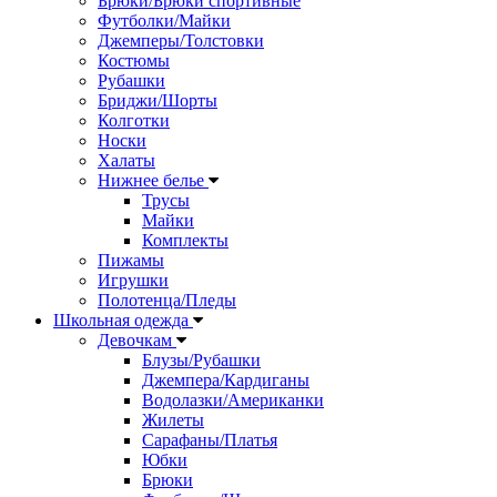
Брюки/Брюки спортивные
Футболки/Майки
Джемперы/Толстовки
Костюмы
Рубашки
Бриджи/Шорты
Колготки
Носки
Халаты
Нижнее белье
Трусы
Майки
Комплекты
Пижамы
Игрушки
Полотенца/Пледы
Школьная одежда
Девочкам
Блузы/Рубашки
Джемпера/Кардиганы
Водолазки/Американки
Жилеты
Сарафаны/Платья
Юбки
Брюки