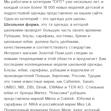
Мы работаем в категории "ОПТ" уже несколько лет и
каждый сезон более 18 000 новых моделей детской и
подростковой одежды представлено на нашем сайте.
Одна из категорий – это одежда для школы.
Школьная форма
, это та одежда, в которой
школьники проводят большую часть своего времени.
Рубашки, блузы, сарафаны, костюмы, брюки и
школьные юбки, должна быть удобными,
качественными и соответствовать стандартам.
Интернет-магазин Золотой Пони.шоп следим за
новыми тенденциями в этой области и предлагает Вам
последние коллекционные модели школьной одежды.
Блузы, юбки, сарафаны, рубашки и водолазки от
производителей Польши, Киргизии, России, Турции
это такие известные марки, как Catherine, Sarum,
UMBO, MB, ZIBI, Elmak, EWAline и TER-KO. Стильные
юбки от бренда Martex. "Классика" рубашек
представлена маркой Mikrus и Cubitek. Юбочки и
сарафаны от NIKA и российской марки Miss Lili.
Проверенный временем бренд Magic Junior, который