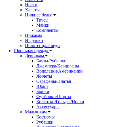
Носки
Халаты
Нижнее белье
Трусы
Майки
Комплекты
Пижамы
Игрушки
Полотенца/Пледы
Школьная одежда
Девочкам
Блузы/Рубашки
Джемпера/Кардиганы
Водолазки/Американки
Жилеты
Сарафаны/Платья
Юбки
Брюки
Футболки/Шорты
Колготки/Гольфы/Носки
Аксессуары
Мальчикам
Костюмы
Рубашки