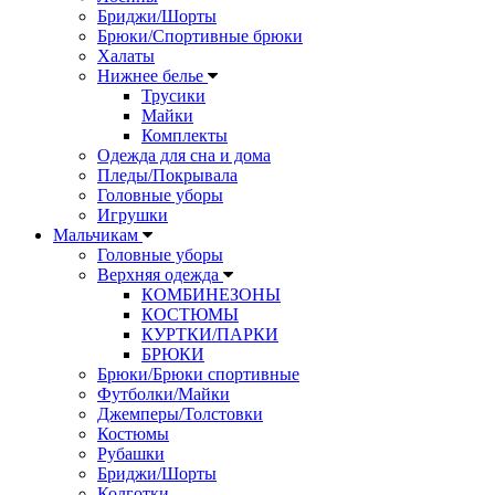
Бриджи/Шорты
Брюки/Спортивные брюки
Халаты
Нижнее белье
Трусики
Майки
Комплекты
Одежда для сна и дома
Пледы/Покрывала
Головные уборы
Игрушки
Мальчикам
Головные уборы
Верхняя одежда
КОМБИНЕЗОНЫ
КОСТЮМЫ
КУРТКИ/ПАРКИ
БРЮКИ
Брюки/Брюки спортивные
Футболки/Майки
Джемперы/Толстовки
Костюмы
Рубашки
Бриджи/Шорты
Колготки