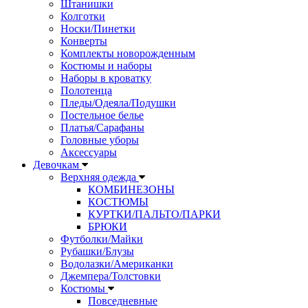
Штанишки
Колготки
Носки/Пинетки
Конверты
Комплекты новорожденным
Костюмы и наборы
Наборы в кроватку
Полотенца
Пледы/Одеяла/Подушки
Постельное белье
Платья/Сарафаны
Головные уборы
Аксессуары
Девочкам
Верхняя одежда
КОМБИНЕЗОНЫ
КОСТЮМЫ
КУРТКИ/ПАЛЬТО/ПАРКИ
БРЮКИ
Футболки/Майки
Рубашки/Блузы
Водолазки/Американки
Джемпера/Толстовки
Костюмы
Повседневные