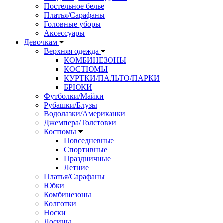
Постельное белье
Платья/Сарафаны
Головные уборы
Аксессуары
Девочкам
Верхняя одежда
КОМБИНЕЗОНЫ
КОСТЮМЫ
КУРТКИ/ПАЛЬТО/ПАРКИ
БРЮКИ
Футболки/Майки
Рубашки/Блузы
Водолазки/Американки
Джемпера/Толстовки
Костюмы
Повседневные
Спортивные
Праздничные
Летние
Платья/Сарафаны
Юбки
Комбинезоны
Колготки
Носки
Лосины