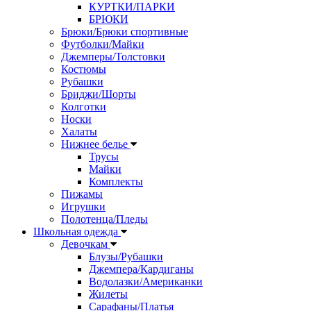
КУРТКИ/ПАРКИ
БРЮКИ
Брюки/Брюки спортивные
Футболки/Майки
Джемперы/Толстовки
Костюмы
Рубашки
Бриджи/Шорты
Колготки
Носки
Халаты
Нижнее белье
Трусы
Майки
Комплекты
Пижамы
Игрушки
Полотенца/Пледы
Школьная одежда
Девочкам
Блузы/Рубашки
Джемпера/Кардиганы
Водолазки/Американки
Жилеты
Сарафаны/Платья