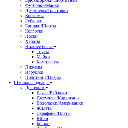
Брюки/Брюки спортивные
Футболки/Майки
Джемперы/Толстовки
Костюмы
Рубашки
Бриджи/Шорты
Колготки
Носки
Халаты
Нижнее белье
Трусы
Майки
Комплекты
Пижамы
Игрушки
Полотенца/Пледы
Школьная одежда
Девочкам
Блузы/Рубашки
Джемпера/Кардиганы
Водолазки/Американки
Жилеты
Сарафаны/Платья
Юбки
Брюки