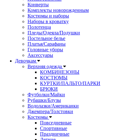
Конверты
Комплекты новорожденным
Костюмы и наборы
Наборы в кроватку
Полотенца
Пледы/Одеяла/Подушки
Постельное белье
Платья/Сарафаны
Головные уборы
Аксессуары
Девочкам
Верхняя одежда
КОМБИНЕЗОНЫ
КОСТЮМЫ
КУРТКИ/ПАЛЬТО/ПАРКИ
БРЮКИ
Футболки/Майки
Рубашки/Блузы
Водолазки/Американки
Джемпера/Толстовки
Костюмы
Повседневные
Спортивные
Праздничные
Летние