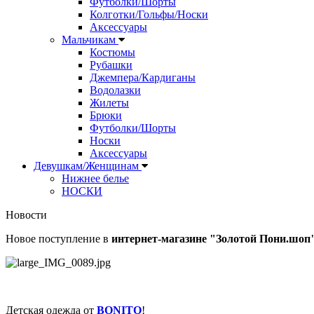
Футболки/Шорты
Колготки/Гольфы/Носки
Аксессуары
Мальчикам
Костюмы
Рубашки
Джемпера/Кардиганы
Водолазки
Жилеты
Брюки
Футболки/Шорты
Носки
Аксессуары
Девушкам/Женщинам
Нижнее белье
НОСКИ
Новости
Новое поступление в
интернет-магазине "Золотой Пони.шоп
Детская одежда от
BONITO
!