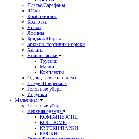
Платья/Сарафаны
Юбки
Комбинезоны
Колготки
Носки
Лосины
Бриджи/Шорты
Брюки/Спортивные брюки
Халаты
Нижнее белье
Трусики
Майки
Комплекты
Одежда для сна и дома
Пледы/Покрывала
Головные уборы
Игрушки
Мальчикам
Головные уборы
Верхняя одежда
КОМБИНЕЗОНЫ
КОСТЮМЫ
КУРТКИ/ПАРКИ
БРЮКИ