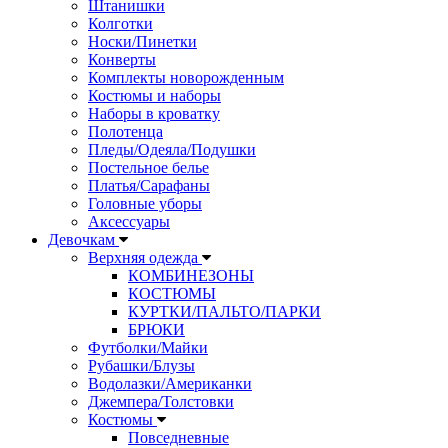
Штанишки
Колготки
Носки/Пинетки
Конверты
Комплекты новорожденным
Костюмы и наборы
Наборы в кроватку
Полотенца
Пледы/Одеяла/Подушки
Постельное белье
Платья/Сарафаны
Головные уборы
Аксессуары
Девочкам
Верхняя одежда
КОМБИНЕЗОНЫ
КОСТЮМЫ
КУРТКИ/ПАЛЬТО/ПАРКИ
БРЮКИ
Футболки/Майки
Рубашки/Блузы
Водолазки/Американки
Джемпера/Толстовки
Костюмы
Повседневные