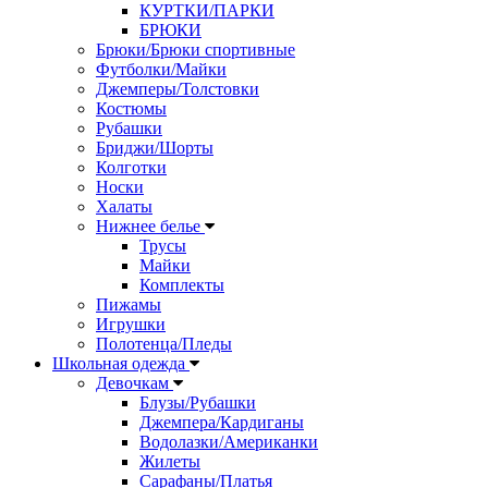
КУРТКИ/ПАРКИ
БРЮКИ
Брюки/Брюки спортивные
Футболки/Майки
Джемперы/Толстовки
Костюмы
Рубашки
Бриджи/Шорты
Колготки
Носки
Халаты
Нижнее белье
Трусы
Майки
Комплекты
Пижамы
Игрушки
Полотенца/Пледы
Школьная одежда
Девочкам
Блузы/Рубашки
Джемпера/Кардиганы
Водолазки/Американки
Жилеты
Сарафаны/Платья