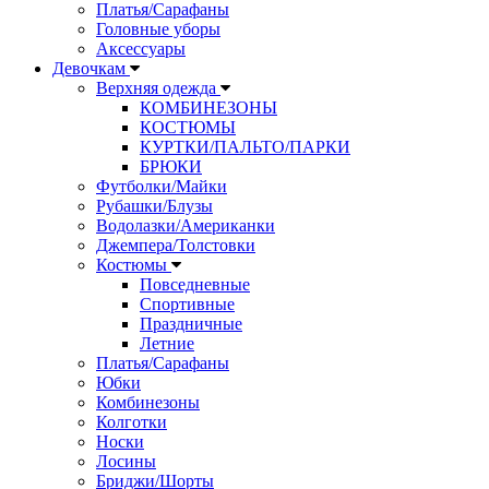
Платья/Сарафаны
Головные уборы
Аксессуары
Девочкам
Верхняя одежда
КОМБИНЕЗОНЫ
КОСТЮМЫ
КУРТКИ/ПАЛЬТО/ПАРКИ
БРЮКИ
Футболки/Майки
Рубашки/Блузы
Водолазки/Американки
Джемпера/Толстовки
Костюмы
Повседневные
Спортивные
Праздничные
Летние
Платья/Сарафаны
Юбки
Комбинезоны
Колготки
Носки
Лосины
Бриджи/Шорты