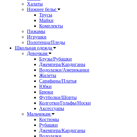
Халаты
Нижнее белье
Трусы
Майки
Комплекты
Пижамы
Игрушки
Полотенца/Пледы
Школьная одежда
Девочкам
Блузы/Рубашки
Джемпера/Кардиганы
Водолазки/Американки
Жилеты
Сарафаны/Платья
Юбки
Брюки
Футболки/Шорты
Колготки/Гольфы/Носки
Аксессуары
Мальчикам
Костюмы
Рубашки
Джемпера/Кардиганы
Водолазки