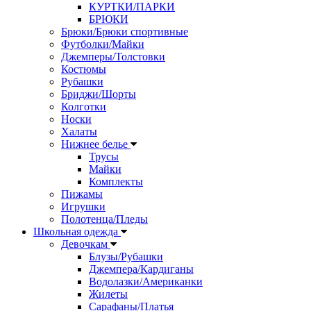
КУРТКИ/ПАРКИ
БРЮКИ
Брюки/Брюки спортивные
Футболки/Майки
Джемперы/Толстовки
Костюмы
Рубашки
Бриджи/Шорты
Колготки
Носки
Халаты
Нижнее белье
Трусы
Майки
Комплекты
Пижамы
Игрушки
Полотенца/Пледы
Школьная одежда
Девочкам
Блузы/Рубашки
Джемпера/Кардиганы
Водолазки/Американки
Жилеты
Сарафаны/Платья