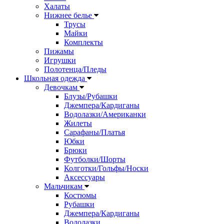
Халаты
Нижнее белье
Трусы
Майки
Комплекты
Пижамы
Игрушки
Полотенца/Пледы
Школьная одежда
Девочкам
Блузы/Рубашки
Джемпера/Кардиганы
Водолазки/Американки
Жилеты
Сарафаны/Платья
Юбки
Брюки
Футболки/Шорты
Колготки/Гольфы/Носки
Аксессуары
Мальчикам
Костюмы
Рубашки
Джемпера/Кардиганы
Водолазки