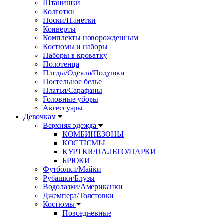
Штанишки
Колготки
Носки/Пинетки
Конверты
Комплекты новорожденным
Костюмы и наборы
Наборы в кроватку
Полотенца
Пледы/Одеяла/Подушки
Постельное белье
Платья/Сарафаны
Головные уборы
Аксессуары
Девочкам
Верхняя одежда
КОМБИНЕЗОНЫ
КОСТЮМЫ
КУРТКИ/ПАЛЬТО/ПАРКИ
БРЮКИ
Футболки/Майки
Рубашки/Блузы
Водолазки/Американки
Джемпера/Толстовки
Костюмы
Повседневные