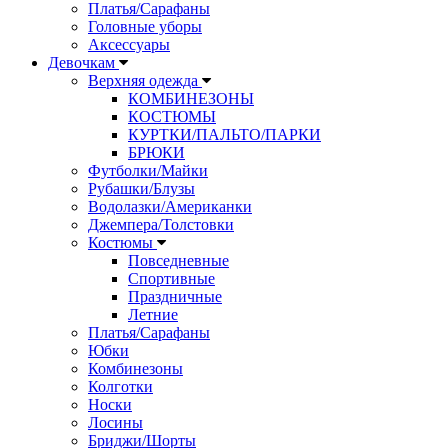
Платья/Сарафаны
Головные уборы
Аксессуары
Девочкам
Верхняя одежда
КОМБИНЕЗОНЫ
КОСТЮМЫ
КУРТКИ/ПАЛЬТО/ПАРКИ
БРЮКИ
Футболки/Майки
Рубашки/Блузы
Водолазки/Американки
Джемпера/Толстовки
Костюмы
Повседневные
Спортивные
Праздничные
Летние
Платья/Сарафаны
Юбки
Комбинезоны
Колготки
Носки
Лосины
Бриджи/Шорты